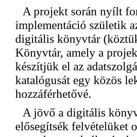
A projekt során nyílt fo
implementáció születik 
digitális könyvtár (közt
Könyvtár, amely a proje
készítjük el az adatszolg
katalógusát egy közös le
hozzáférhetővé.
A jövő a digitális köny
elősegítsék felvételüket