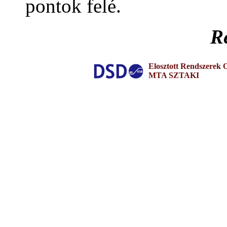
pontok felé.
R
Elosztott Rendszerek O
MTA SZTAKI