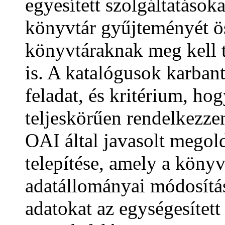
egyesített szolgáltatásoka
könyvtár gyűjteményét ö
könyvtáraknak meg kell t
is. A katalógusok karban
feladat, és kritérium, h
teljeskörűen rendelkezzen
OAI által javasolt megol
telepítése, amely a könyv
adatállományai módosítás
adatokat az egységesített